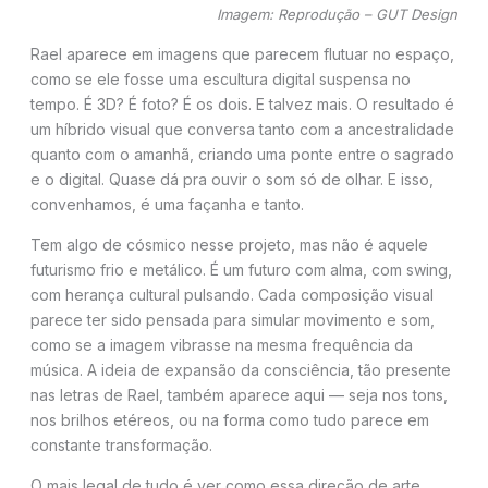
Imagem: Reprodução – GUT Design
Rael aparece em imagens que parecem flutuar no espaço,
como se ele fosse uma escultura digital suspensa no
tempo. É 3D? É foto? É os dois. E talvez mais. O resultado é
um híbrido visual que conversa tanto com a ancestralidade
quanto com o amanhã, criando uma ponte entre o sagrado
e o digital. Quase dá pra ouvir o som só de olhar. E isso,
convenhamos, é uma façanha e tanto.
Tem algo de cósmico nesse projeto, mas não é aquele
futurismo frio e metálico. É um futuro com alma, com swing,
com herança cultural pulsando. Cada composição visual
parece ter sido pensada para simular movimento e som,
como se a imagem vibrasse na mesma frequência da
música. A ideia de expansão da consciência, tão presente
nas letras de Rael, também aparece aqui — seja nos tons,
nos brilhos etéreos, ou na forma como tudo parece em
constante transformação.
O mais legal de tudo é ver como essa direção de arte