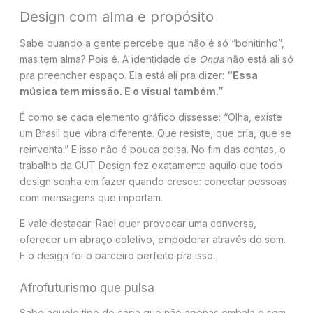
Design com alma e propósito
Sabe quando a gente percebe que não é só “bonitinho”,
mas tem alma? Pois é. A identidade de
Onda
não está ali só
pra preencher espaço. Ela está ali pra dizer:
“Essa
música tem missão. E o visual também.”
É como se cada elemento gráfico dissesse: “Olha, existe
um Brasil que vibra diferente. Que resiste, que cria, que se
reinventa.” E isso não é pouca coisa. No fim das contas, o
trabalho da GUT Design fez exatamente aquilo que todo
design sonha em fazer quando cresce: conectar pessoas
com mensagens que importam.
E vale destacar: Rael quer provocar uma conversa,
oferecer um abraço coletivo, empoderar através do som.
E o design foi o parceiro perfeito pra isso.
Afrofuturismo que pulsa
Sabe aquele tipo de capa que não apenas embala o som,