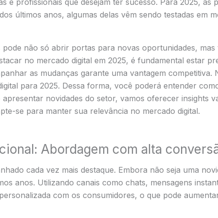
e profissionais que desejam ter sucesso. Para 2025, as pr
o dos últimos anos, algumas delas vêm sendo testadas em m
 pode não só abrir portas para novas oportunidades, mas t
estacar no mercado digital em 2025, é fundamental estar 
ompanhar as mudanças garante uma vantagem competitiva. N
digital para 2025. Dessa forma, você poderá entender como 
 apresentar novidades do setor, vamos oferecer insights v
apte-se para manter sua relevância no mercado digital.
acional: Abordagem com alta convers
nhado cada vez mais destaque. Embora não seja uma novid
mos anos. Utilizando canais como chats, mensagens instantâ
ersonalizada com os consumidores, o que pode aumentar s