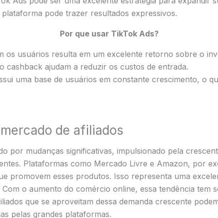
ok Ads pode ser uma excelente estratégia para expandir su
plataforma pode trazer resultados expressivos.
Por que usar TikTok Ads?
m os usuários resulta em um excelente retorno sobre o inv
mo cashback ajudam a reduzir os custos de entrada.
ossui uma base de usuários em constante crescimento, o q
 mercado de afiliados
do por mudanças significativas, impulsionado pela crescen
ntes. Plataformas como Mercado Livre e Amazon, por ex
s que promovem esses produtos. Isso representa uma excel
. Com o aumento do comércio online, essa tendência tem 
filiados que se aproveitam dessa demanda crescente podem 
as pelas grandes plataformas.