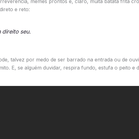
irreverência, memes prontos e, claro, muita batata frita 
ireto e reto:
direito seu
.
ode, talvez por medo de ser barrado na entrada ou de ouvi
mito. E, se alguém duvidar, respira fundo, estufa o peito e 