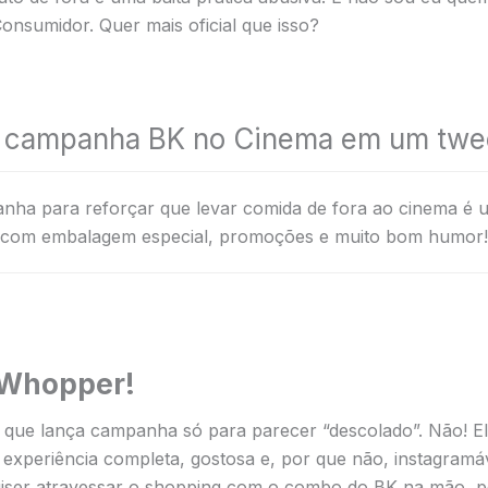
nsumidor. Quer mais oficial que isso?
 campanha BK no Cinema em um twe
nha para reforçar que levar comida de fora ao cinema é u
com embalagem especial, promoções e muito bom humor!
… Whopper!
o que lança campanha só para parecer “descolado”. Não! E
experiência completa, gostosa e, por que não, instagramáve
er atravessar o shopping com o combo do BK na mão, peit