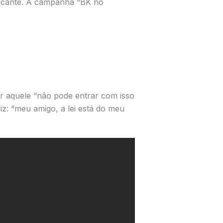
crocante. A campanha “BK no
r aquele “não pode entrar com isso
diz: “meu amigo, a lei está do meu