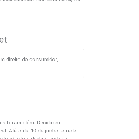
et
m direito do consumidor,
les foram além. Decidiram
l. Até o dia 10 de junho, a rede
o aberto e destino certo: a