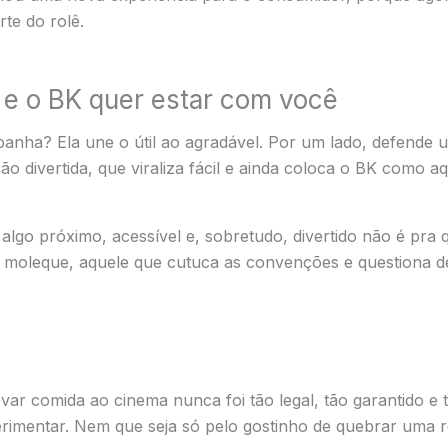
te do rolê.
, e o BK quer estar com você
anha? Ela une o útil ao agradável. Por um lado, defende u
o divertida, que viraliza fácil e ainda coloca o BK como 
lgo próximo, acessível e, sobretudo, divertido não é pra q
 de moleque, aquele que cutuca as convenções e questiona 
evar comida ao cinema nunca foi tão legal, tão garantido e 
imentar. Nem que seja só pelo gostinho de quebrar uma re