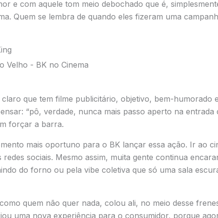
r e com aquele tom meio debochado que é, simplesmente, 
ma. Quem se lembra de quando eles fizeram uma campanha
laro que tem filme publicitário, objetivo, bem-humorado 
pensar: “pô, verdade, nunca mais passo aperto na entrada 
em forçar a barra.
ento mais oportuno para o BK lançar essa ação. Ir ao ci
s redes sociais. Mesmo assim, muita gente continua encara
indo do forno ou pela vibe coletiva que só uma sala escu
 como quem não quer nada, colou ali, no meio desse frenesi
 criou uma nova experiência para o consumidor, porque agor