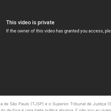
iça de São Paulo (TJSP) e o Superior Tribunal de Justiça (
to de fora é uma baita prática abusiva. E não sou eu quem 