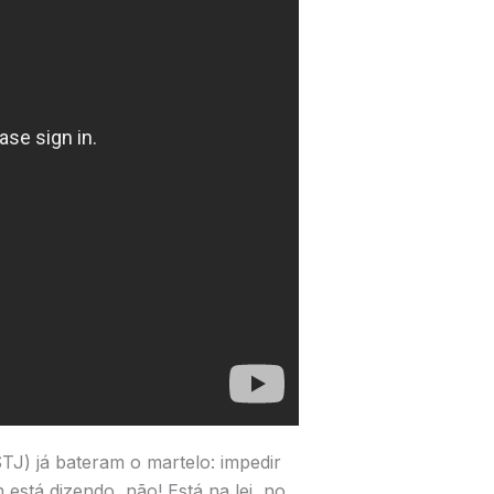
STJ) já bateram o martelo: impedir
está dizendo, não! Está na lei, no