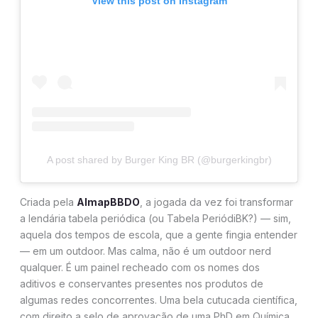
View this post on Instagram
A post shared by Burger King BR (@burgerkingbr)
Criada pela
AlmapBBDO
, a jogada da vez foi transformar
a lendária tabela periódica (ou Tabela PeriódiBK?) — sim,
aquela dos tempos de escola, que a gente fingia entender
— em um outdoor. Mas calma, não é um outdoor nerd
qualquer. É um painel recheado com os nomes dos
aditivos e conservantes presentes nos produtos de
algumas redes concorrentes. Uma bela cutucada científica,
com direito a selo de aprovação de uma PhD em Química.