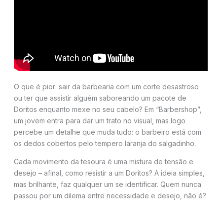
O que é pior: sair da barbearia com um corte desastroso
ou ter que assistir alguém saboreando um pacote de
Doritos enquanto mexe no seu cabelo? Em “Barbershop”,
um jovem entra para dar um trato no visual, mas logo
percebe um detalhe que muda tudo: o barbeiro está com
os dedos cobertos pelo tempero laranja do salgadinho.
Cada movimento da tesoura é uma mistura de tensão e
desejo – afinal, como resistir a um Doritos? A ideia simples,
mas brilhante, faz qualquer um se identificar. Quem nunca
passou por um dilema entre necessidade e desejo, não é?