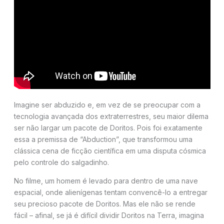
Imagine ser abduzido e, em vez de se preocupar com a
tecnologia avançada dos extraterrestres, seu maior dilema
ser não largar um pacote de Doritos. Pois foi exatamente
essa a premissa de “Abduction”, que transformou uma
clássica cena de ficção científica em uma disputa cósmica
pelo controle do salgadinho.
No filme, um homem é levado para dentro de uma nave
espacial, onde alienígenas tentam convencê-lo a entregar
seu precioso pacote de Doritos. Mas ele não se rende
fácil – afinal, se já é difícil dividir Doritos na Terra, imagina