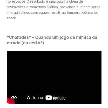
no espaço? O resultado é uma batalha cheia de
reviravoltas e momentos hilários, provando que nem seres
intergalácticos conseguem resistir ao tempero icônico do
snack.
“Charades” – Quando um jogo de mímica dá
errado (ou certo?)