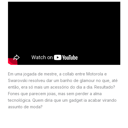
Em uma jogada de mestre, a collab entre Motorola e
Swarovski resolveu dar um banho de glamour no que, até
então, era só mais um acessório do dia a dia. Resultado?
Fones que parecem joias, mas sem perder a alma
tecnológica. Quem diria que um gadget ia acabar virando
assunto de moda?