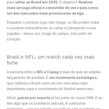
para
voltar ao Brasil em 2025
. O objetivo?
Realizar
mais um jogo oficial e consolidar de vez o país como
um dos mercados mais promissores da liga.
Enquanto o próximo jogo não chega, os fãs podem matar
a saudade embaralhando as cartas e planejando novas
jogadas – dessa vez, longe do campo, mas perto do
coração.
Brasil e NFL: um match cada vez mais
forte
A parceria entre a
NFL e Copag
é mais do que um simples
lançamento de produto. É
um movimento estratégico
,
que reafirma o Brasil como um dos mercados mais
importantes para o crescimento do futebol americano.
Afinal,
paixão por esporte
já faz parte do nosso DNA. E se
tem algo que os brasileiros adoram, é colecionar
momentos – seja no estádio, no sofá da sala assistindo ao