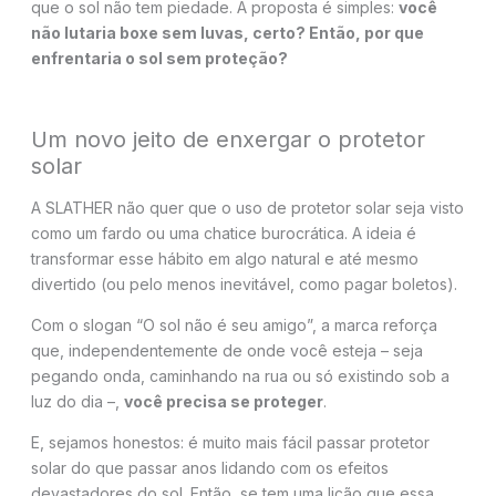
que o sol não tem piedade. A proposta é simples:
você
não lutaria boxe sem luvas, certo? Então, por que
enfrentaria o sol sem proteção?
Um novo jeito de enxergar o protetor
solar
A SLATHER não quer que o uso de protetor solar seja visto
como um fardo ou uma chatice burocrática. A ideia é
transformar esse hábito em algo natural e até mesmo
divertido (ou pelo menos inevitável, como pagar boletos).
Com o slogan “O sol não é seu amigo”, a marca reforça
que, independentemente de onde você esteja – seja
pegando onda, caminhando na rua ou só existindo sob a
luz do dia –,
você precisa se proteger
.
E, sejamos honestos: é muito mais fácil passar protetor
solar do que passar anos lidando com os efeitos
devastadores do sol. Então, se tem uma lição que essa