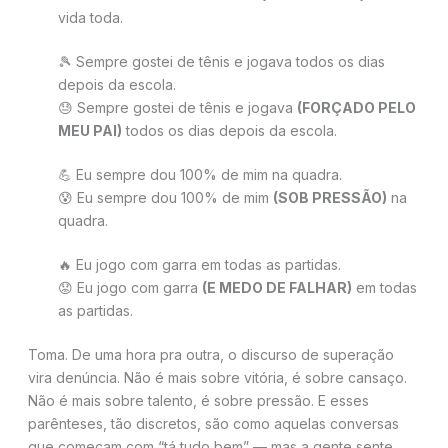
vida toda.
🎾 Sempre gostei de tênis e jogava todos os dias
depois da escola.
😓 Sempre gostei de tênis e jogava
(FORÇADO PELO
MEU PAI)
todos os dias depois da escola.
💪 Eu sempre dou 100% de mim na quadra.
😰 Eu sempre dou 100% de mim
(SOB PRESSÃO)
na
quadra.
🔥 Eu jogo com garra em todas as partidas.
😟 Eu jogo com garra
(E MEDO DE FALHAR)
em todas
as partidas.
Toma. De uma hora pra outra, o discurso de superação
vira denúncia. Não é mais sobre vitória, é sobre cansaço.
Não é mais sobre talento, é sobre pressão. E esses
parênteses, tão discretos, são como aquelas conversas
que começam com “tá tudo bem” — mas a gente sente