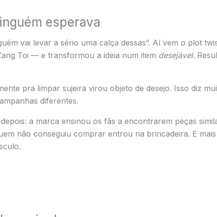
ninguém esperava
guém vai levar a sério uma calça dessas”. Aí vem o plot t
 Zang Toi — e transformou a ideia num item
desejável
. Resu
mente pra limpar sujeira virou objeto de desejo. Isso diz 
campanhas diferentes.
io depois: a marca ensinou os fãs a encontrarem peças sim
em não conseguiu comprar entrou na brincadeira. E mais 
sculo.