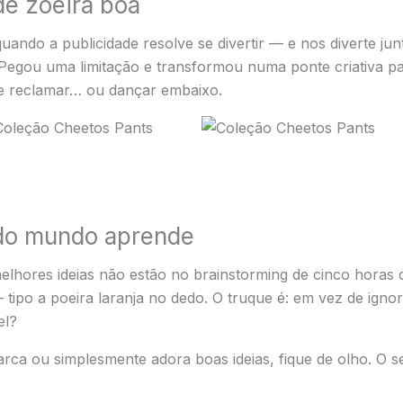
de zoeira boa
ando a publicidade resolve se divertir — e nos diverte jun
 Pegou uma limitação e transformou numa ponte criativa pa
de reclamar… ou dançar embaixo.
do mundo aprende
elhores ideias não estão no brainstorming de cinco horas c
tipo a poeira laranja no dedo. O truque é: em vez de igno
el?
ca ou simplesmente adora boas ideias, fique de olho. O s