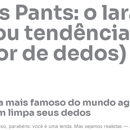
 Pants: o la
ou tendência
or de dedos)
ja mais famoso do mundo ag
 limpa seus dedos
eso, parabéns: você é uma lenda. Mas sejamos realistas — 