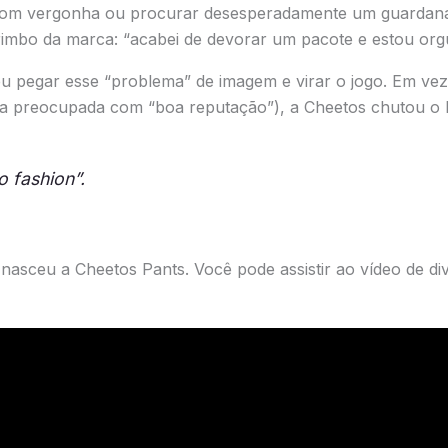
com vergonha ou procurar desesperadamente um guardanapo
imbo da marca: “acabei de devorar um pacote e estou orgu
u pegar esse “problema” de imagem e virar o jogo. Em vez 
sa preocupada com “boa reputação”), a Cheetos chutou o b
 fashion”.
nasceu a Cheetos Pants. Você pode assistir ao vídeo de div