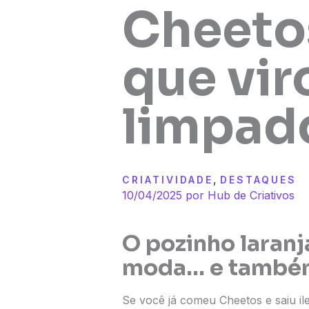
Cheetos
que vir
limpad
,
CRIATIVIDADE
DESTAQUES
10/04/2025 por
Hub de Criativos
O pozinho laran
moda… e também
Se você já comeu Cheetos e saiu il