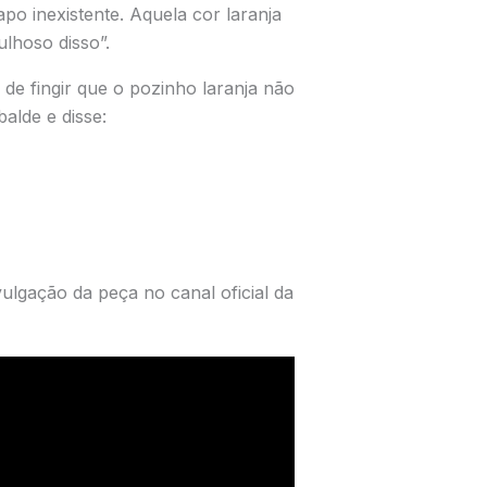
 inexistente. Aquela cor laranja
lhoso disso”.
de fingir que o pozinho laranja não
alde e disse:
ulgação da peça no canal oficial da