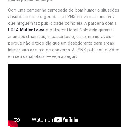
Com uma campanha carregada de bom humor e situações
absurdamente exageradas, a LYNX prova mais uma vez
que ninguém faz publicidade como ela. A parceria com a
LOLA MullenLowe
e o diretor Lionel Goldstein garantiu
anúncios dinâmicos, impactantes e, claro, memoráveis –
porque não é todo dia que um desodorante para áreas
íntimas vira assunto de conversa. A LYNX publicou o vídeo
em seu canal oficial — veja a seguir.