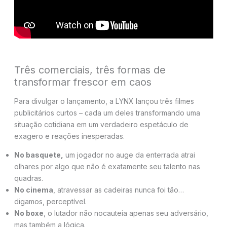
Três comerciais, três formas de
transformar frescor em caos
Para divulgar o lançamento, a LYNX lançou três filmes
publicitários curtos – cada um deles transformando uma
situação cotidiana em um verdadeiro espetáculo de
exagero e reações inesperadas.
No basquete,
um jogador no auge da enterrada atrai
olhares por algo que não é exatamente seu talento nas
quadras.
No cinema
, atravessar as cadeiras nunca foi tão…
digamos, perceptível.
No boxe
, o lutador não nocauteia apenas seu adversário,
mas também a lógica.