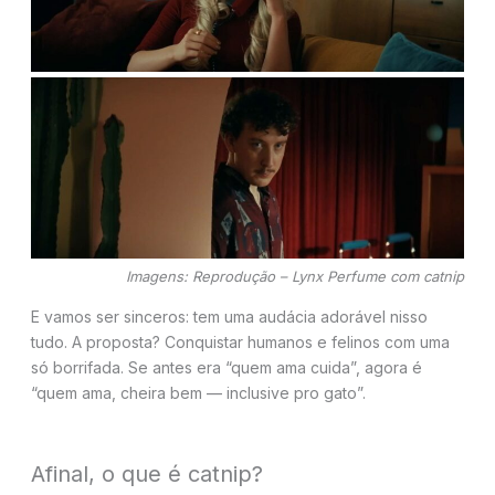
Imagens: Reprodução – Lynx Perfume com catnip
E vamos ser sinceros: tem uma audácia adorável nisso
tudo. A proposta? Conquistar humanos e felinos com uma
só borrifada. Se antes era “quem ama cuida”, agora é
“quem ama, cheira bem — inclusive pro gato”.
Afinal, o que é catnip?