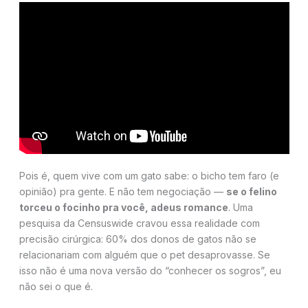
Pois é, quem vive com um gato sabe: o bicho tem faro (e
opinião) pra gente. E não tem negociação —
se o felino
torceu o focinho pra você, adeus romance
. Uma
pesquisa da Censuswide cravou essa realidade com
precisão cirúrgica: 60% dos donos de gatos não se
relacionariam com alguém que o pet desaprovasse. Se
isso não é uma nova versão do “conhecer os sogros”, eu
não sei o que é.