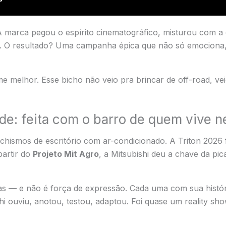
 A marca pegou o espírito cinematográfico, misturou com a 
ing. O resultado? Uma campanha épica que não só emociona
me melhor. Esse bicho não veio pra brincar de off-road, ve
e: feita com o barro de quem vive n
chismos de escritório com ar-condicionado. A Triton 2026 
partir do
Projeto Mit Agro
, a Mitsubishi deu a chave da pi
as — e não é força de expressão. Cada uma com sua histór
shi ouviu, anotou, testou, adaptou. Foi quase um reality s