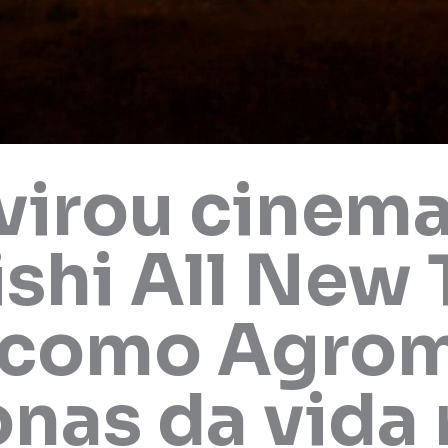
virou cinema
shi All New 
a como Agro
onas da vida 