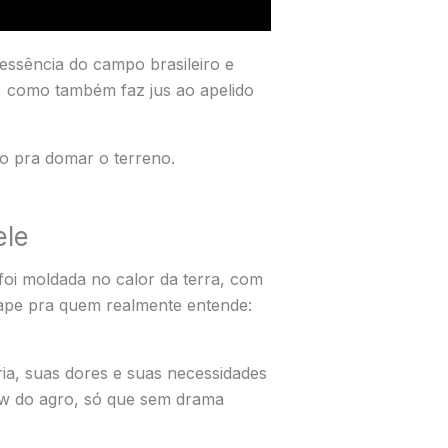
essência do campo brasileiro e
, como também faz jus ao apelido
io pra domar o terreno.
ele
foi moldada no calor da terra, com
cape pra quem realmente entende:
ia, suas dores e suas necessidades
how do agro, só que sem drama