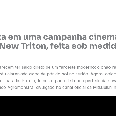
ta em uma campanha cinema
 New Triton, feita sob medi
recem ter saído direto de um faroeste moderno: o chão r
 céu alaranjado digno de pôr-do-sol no sertão. Agora, colo
uer parada. Pronto, temos o pano de fundo perfeito da no
ulado Agromonstra, divulgado no canal oficial da Mitsubishi