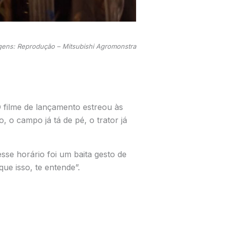
gens: Reprodução – Mitsubishi Agromonstra
O filme de lançamento estreou às
 o campo já tá de pé, o trator já
sse horário foi um baita gesto de
ue isso, te entende”.