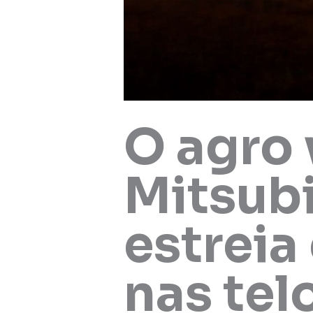
O agro 
Mitsubi
estrei
nas tel