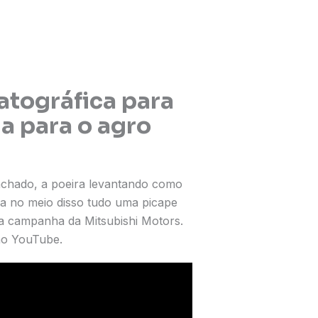
tográfica para
da para o agro
achado, a poeira levantando como
ca no meio disso tudo uma picape
va campanha da Mitsubishi Motors.
 no YouTube.