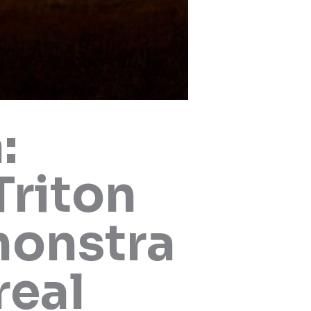
:
Triton
monstra
real