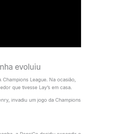
nha evoluiu
A Champions League. Na ocasião,
edor que tivesse Lay’s em casa.
Henry, invadiu um jogo da Champions