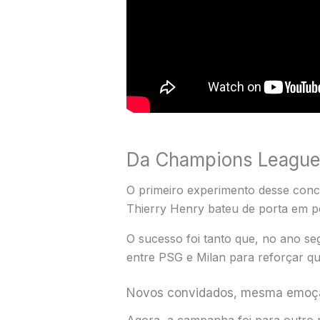
Da Champions League 
O primeiro experimento desse con
Thierry Henry bateu de porta em po
O sucesso foi tanto que, no ano se
entre PSG e Milan para reforçar q
Novos convidados, mesma emoç