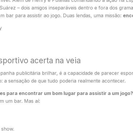
nível. Além de Henry e Putellas comandando a ação na Esp
 Suárez – dois amigos inseparáveis dentro e fora dos gram
 bar para assistir ao jogo. Duas lendas, uma missão:
enco
portivo acerta na veia
nha publicitária brilhar, é a capacidade de parecer espon
o: a sensação de que tudo poderia realmente acontecer.
des para encontrar um bom lugar para assistir a um jogo?
m um bar. Mas aí:
y show.