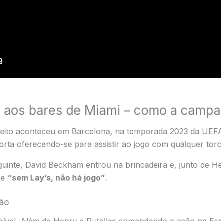
aos bares de Miami – como a campa
ceito aconteceu em Barcelona, na temporada 2023 da UEF
rta oferecendo-se para assistir ao jogo com qualquer torc
guinte, David Beckham entrou na brincadeira e, junto de 
ue
“sem Lay’s, não há jogo”
.
ão