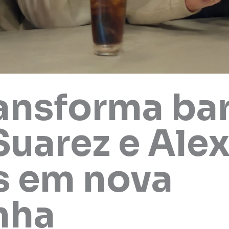
ransforma ba
Suarez e Alex
s em nova
nha