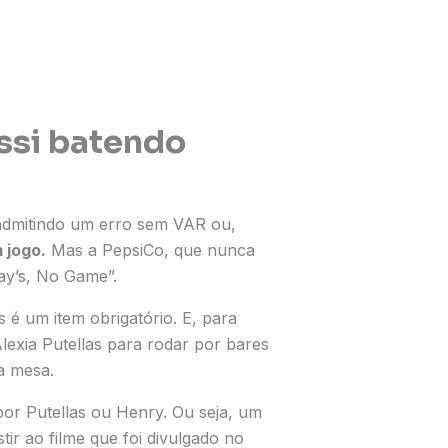
essi batendo
 admitindo um erro sem VAR ou,
 jogo.
Mas a PepsiCo, que nunca
ay’s, No Game”.
s é um item obrigatório. E, para
lexia Putellas para rodar por bares
a mesa.
por Putellas ou Henry. Ou seja, um
ir ao filme que foi divulgado no