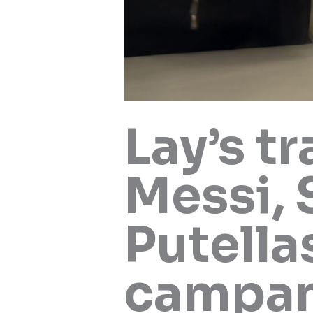
Lay’s t
Messi, 
Putella
campa