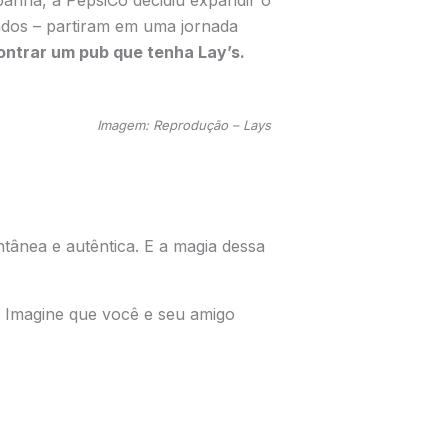
anha, a PepsiCo decidiu expandir o
ados – partiram em uma jornada
ntrar um pub que tenha Lay’s.
Imagem: Reprodução – Lays
tânea e autêntica. E a magia dessa
Imagine que você e seu amigo