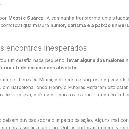
.
 por
Messi e Suárez.
A campanha transforma uma situação
m comercial que mistura
humor, carisma e a paixão universa
os encontros inesperados
ntou um desafio nada pequeno:
levar alguns dos maiores 
sformar tudo em um caos absoluto.
aram por bares de Miami, entrando de surpresa e pegando
em Barcelona, onde Henry e Putellas visitaram oito est
 de surpresa, euforia e – para os azarados que não tinham
 deixam dúvidas sobre o impacto da ação. Alguns mal con
, só para assistir a um jogo. Outros surtaram quando viram