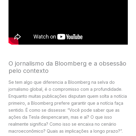
O jornalismo da Bloomberg e a obsessão
pelo contexto
Se tem algo que diferencia a Bloomberg na selva do
jornalismo global, é o compromisso com a profundidade.
Enquanto muitas publicações disputam quem solta a notícia
primeiro, a Bloomberg prefere garantir que a notícia faça
sentido. É como se dissesse: “Você pode saber que as
ações da Tesla despencaram, mas e aí? O que isso
realmente significa? Como isso se encaixa no cenário
macroeconômico? Quais as implicações a longo prazo?”.