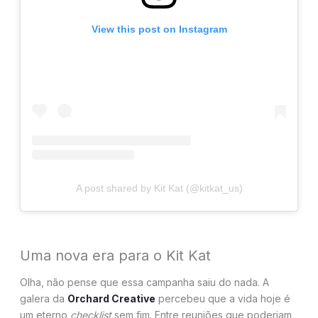
View this post on Instagram
A post shared by Kit Kat (@kitkat_us)
Uma nova era para o Kit Kat
Olha, não pense que essa campanha saiu do nada. A
galera da
Orchard Creat
i
ve
percebeu que a vida hoje é
um eterno
checklist
sem fim. Entre reuniões que poderiam